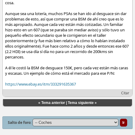
cosa.
Aunque sea una lotería, muchos PSAs se han ido al desguace sin dar
problemas de esto, así que comprar una BSM de ahí creo que es lo
más apropiado. Aunque cada vez están más cotizadas. Un familiar
hizo esto en un 607 (que se paraba sin mediar aviso) y sólo tuvo un
pequeño efecto secundario que le corrigieron en el taller
posteriormente (y fue más bien relativo a cómo lo habían instalado
ellos originalmente). Fue hace como 2 años y desde entonces ese 607
(2.2 HDI) se usa día sí día no para un recorrido de 200kms sin
percances.
A él le costó la BSM de desguace 150€, pero cada vez están más caras
y escasas. Un ejemplo de cómo está el mercado para ese P/N:
https://www.ebay.es/itm/333291635367
Citar
«
Tema anterior
|
Tema siguiente
»
Salto de foro: