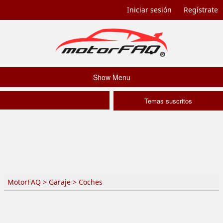
Iniciar sesión
Regístrate
Show Menu
Temas suscritos
MotorFAQ
>
Garaje
>
Coches