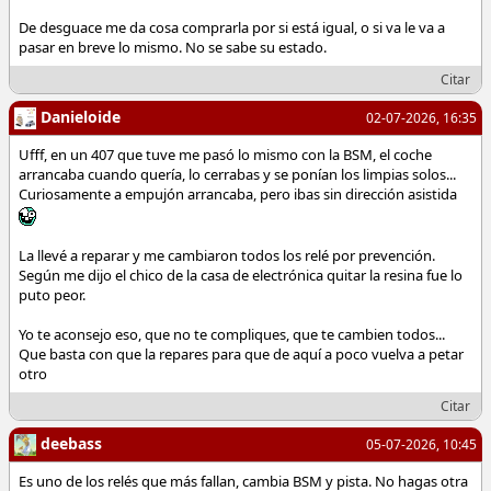
De desguace me da cosa comprarla por si está igual, o si va le va a
pasar en breve lo mismo. No se sabe su estado.
Citar
Danieloide
02-07-2026, 16:35
Ufff, en un 407 que tuve me pasó lo mismo con la BSM, el coche
arrancaba cuando quería, lo cerrabas y se ponían los limpias solos...
Curiosamente a empujón arrancaba, pero ibas sin dirección asistida
La llevé a reparar y me cambiaron todos los relé por prevención.
Según me dijo el chico de la casa de electrónica quitar la resina fue lo
puto peor.
Yo te aconsejo eso, que no te compliques, que te cambien todos...
Que basta con que la repares para que de aquí a poco vuelva a petar
otro
Citar
deebass
05-07-2026, 10:45
Es uno de los relés que más fallan, cambia BSM y pista. No hagas otra